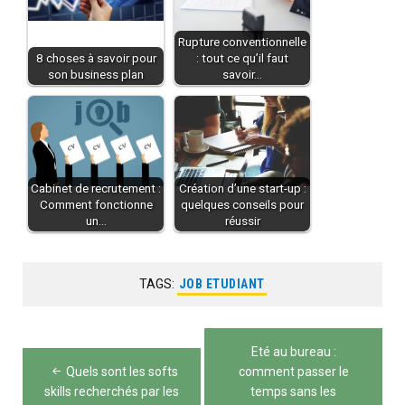
Rupture conventionnelle
8 choses à savoir pour
: tout ce qu’il faut
son business plan
savoir…
Cabinet de recrutement :
Création d’une start-up :
Comment fonctionne
quelques conseils pour
un…
réussir
TAGS:
JOB ETUDIANT
Navigation
Eté au bureau :
de
Quels sont les softs
comment passer le
skills recherchés par les
temps sans les