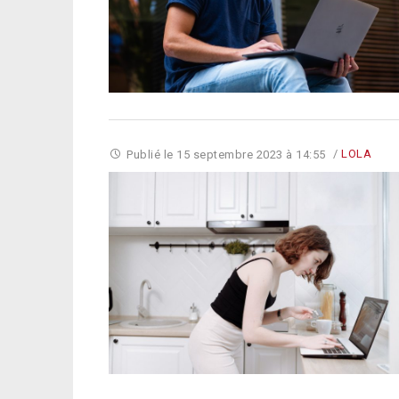
Publié le
15 septembre 2023 à 14:55
/
LOLA