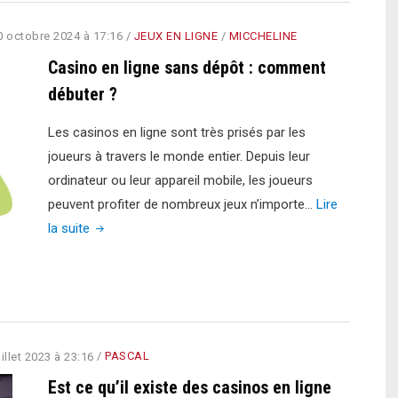
lingerie
0 octobre 2024 à 17:16
/
JEUX EN LIGNE
/
MICCHELINE
en
Casino en ligne sans dépôt : comment
ligne
:
débuter ?
conseils
Les casinos en ligne sont très prisés par les
pour
joueurs à travers le monde entier. Depuis leur
les
ordinateur ou leur appareil mobile, les joueurs
débutants"
peuvent profiter de nombreux jeux n’importe…
Lire
"Casino
la suite
en
ligne
sans
dépôt
:
uillet 2023 à 23:16
/
PASCAL
comment
Est ce qu’il existe des casinos en ligne
débuter