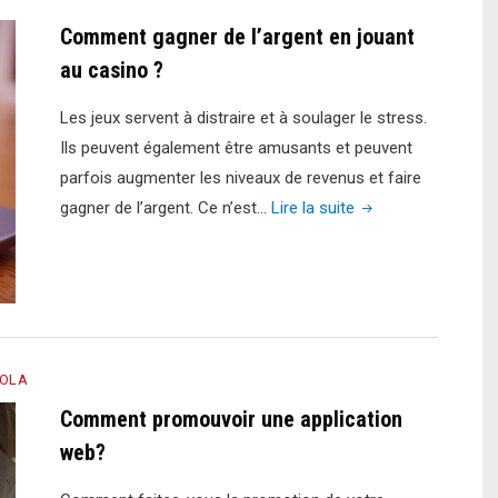
ligne,
Comment gagner de l’argent en jouant
est
au casino ?
ce
que
Les jeux servent à distraire et à soulager le stress.
l’on
Ils peuvent également être amusants et peuvent
est
parfois augmenter les niveaux de revenus et faire
sur
"Comment
gagner de l’argent. Ce n’est…
Lire la suite
de
gagner
récupérer
de
ses
l’argent
gains
en
?"
jouant
OLA
au
Comment promouvoir une application
casino
?"
web?