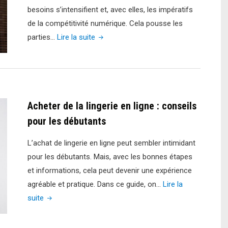
besoins s’intensifient et, avec elles, les impératifs
de la compétitivité numérique. Cela pousse les
"Top
parties…
Lire la suite
6
des
meilleures
solutions
Acheter de la lingerie en ligne : conseils
d’hébergement
web"
pour les débutants
L’achat de lingerie en ligne peut sembler intimidant
pour les débutants. Mais, avec les bonnes étapes
et informations, cela peut devenir une expérience
agréable et pratique. Dans ce guide, on…
Lire la
"Acheter
suite
de
la