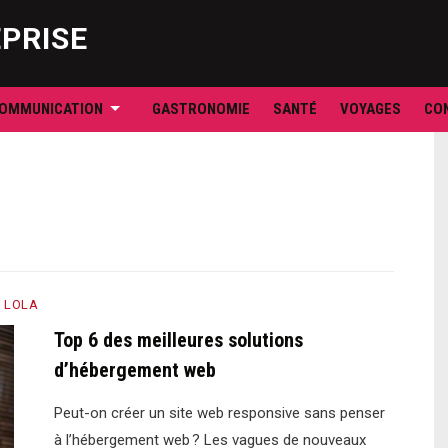
Skip
to
EPRISE
content
OMMUNICATION
GASTRONOMIE
SANTÉ
VOYAGES
CO
/
LOLA
Top 6 des meilleures solutions
d’hébergement web
Peut-on créer un site web responsive sans penser
à l’hébergement web ? Les vagues de nouveaux