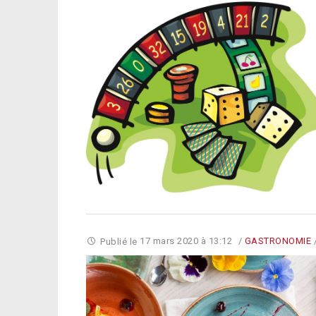
Publié le
17 mars 2020 à 13:12
/
GASTRONOMIE