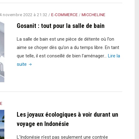
prendre
soin
4 novembre 2022 à 21:32
/
E-COMMERCE
/
MICCHELINE
de
Gosanit : tout pour la salle de bain
son
La salle de bain est une pièce de détente où l’on
chat
aime se choyer dès qu’on a du temps libre. En tant
et
que telle, il est conseillé de bien l’aménager…
de
Lire la
"Gosanit :
suite
son
tout
chien ?"
pour
la
salle
E
de
Les joyaux écologiques à voir durant un
bain"
voyage en Indonésie
L’Indonésie n’est pas seulement une contrée