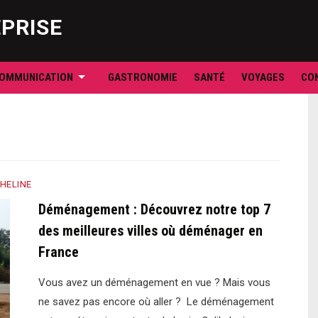
Skip
to
EPRISE
content
OMMUNICATION
GASTRONOMIE
SANTÉ
VOYAGES
CO
HELINE
Déménagement : Découvrez notre top 7
des meilleures villes où déménager en
France
Vous avez un déménagement en vue ? Mais vous
ne savez pas encore où aller ? Le déménagement