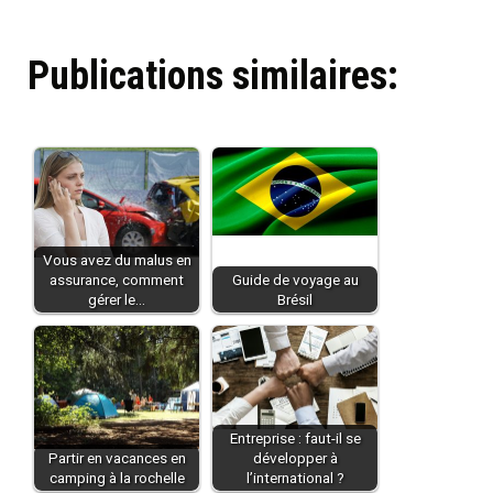
Publications similaires:
Vous avez du malus en
assurance, comment
Guide de voyage au
gérer le…
Brésil
Entreprise : faut-il se
Partir en vacances en
développer à
camping à la rochelle
l’international ?