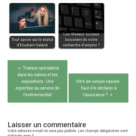
Les réseaux sociaux
Tout savoir sur le statut
boostent-ils votre
d’Etudiant Salarié
recherche d’emploi ?
Navigation
Traiteur spécialiste
de
dans les salons et les
expositions : Une
Vitre de voiture cassée :
l’article
expertise au service de
faut-il le déclarer à
l’événementiel
l’assurance ?
Laisser un commentaire
Votre adresse e-mail ne sera pas publiée.
Les champs obligatoires sont
indiqués avec
*