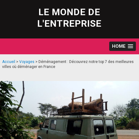
Skip
to
LE MONDE DE
content
L'ENTREPRISE
HOME
Accueil
>
Voyages
>
Déménagement : Découvrez notre top 7 des meilleures
villes où déménager en France