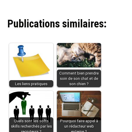
Publications similaires:
Comment bien prendre
soin de son chat et de
Les liens pratiques
son chien ?
Quels sont les softs
Pourquoi faire appel à
skills recherchés par les
un rédacteur web
recruteurs ?
externe ?