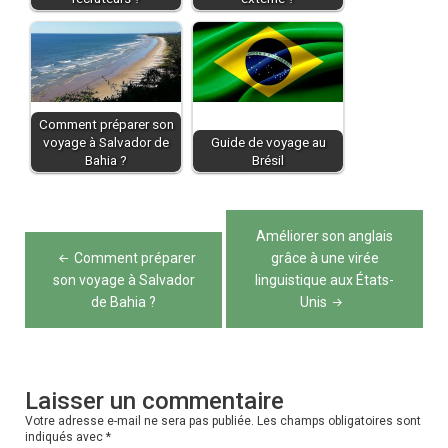
Comment préparer son
voyage à Salvador de
Guide de voyage au
Bahia ?
Brésil
Navigation
Améliorer son anglais
de
Comment préparer
grâce à une virée
son voyage à Salvador
linguistique aux États-
l’article
de Bahia ?
Unis
Laisser un commentaire
Votre adresse e-mail ne sera pas publiée.
Les champs obligatoires sont
indiqués avec
*