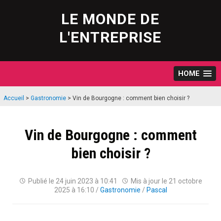
Skip
to
LE MONDE DE
content
L'ENTREPRISE
HOME
Accueil
>
Gastronomie
>
Vin de Bourgogne : comment bien choisir ?
Vin de Bourgogne : comment
bien choisir ?
Publié le
24 juin 2023 à 10:41
Mis à jour le
21 octobre
2025 à 16:10
/
Gastronomie
/
Pascal