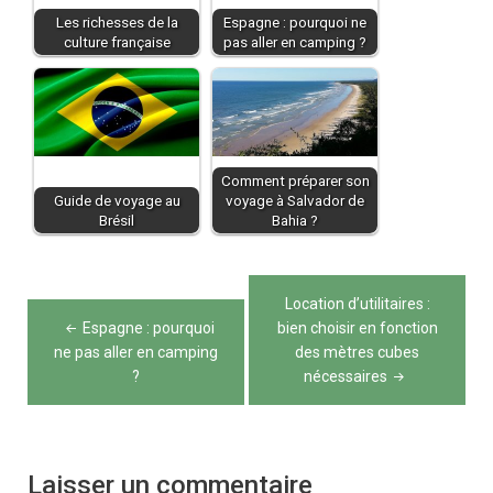
Les richesses de la
Espagne : pourquoi ne
culture française
pas aller en camping ?
Comment préparer son
Guide de voyage au
voyage à Salvador de
Brésil
Bahia ?
Navigation
Location d’utilitaires :
de
Espagne : pourquoi
bien choisir en fonction
ne pas aller en camping
des mètres cubes
l’article
?
nécessaires
Laisser un commentaire