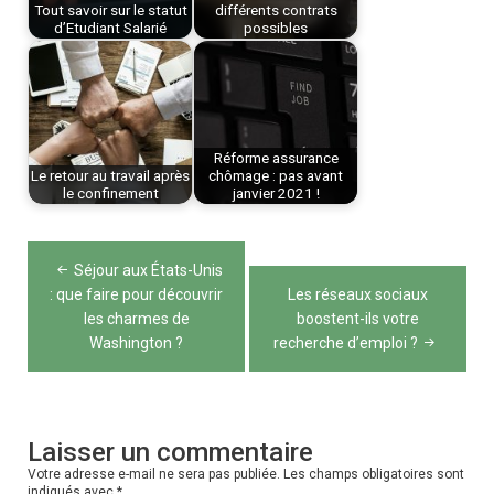
Tout savoir sur le statut
différents contrats
d’Etudiant Salarié
possibles
Réforme assurance
Le retour au travail après
chômage : pas avant
le confinement
janvier 2021 !
Navigation
Séjour aux États-Unis
de
: que faire pour découvrir
Les réseaux sociaux
les charmes de
boostent-ils votre
l’article
Washington ?
recherche d’emploi ?
Laisser un commentaire
Votre adresse e-mail ne sera pas publiée.
Les champs obligatoires sont
indiqués avec
*