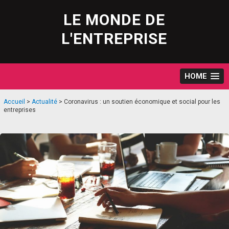
Skip
to
LE MONDE DE
content
L'ENTREPRISE
HOME
Accueil
>
Actualité
>
Coronavirus : un soutien économique et social pour les
entreprises